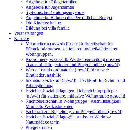
Angebote für Pflegefamilien
Angebote für Jugendämter
Systemische Beratungsangebote
Angebote im Rahmen des Persönlichen Budget
Die Kinderscheune
Bildung bei villa familia
Veranstaltungen
Karriere
Mitarbeiterin (m/w/d) für die Rufbereitschaft im
Pflegekinderwesen, stationären und teil-stationären
Wohngruppen.
Koordiniere, was zählt: Werde Teamleitung unseres
Teams für Pflegekinder und Pflegefamilien (m/w/d)
Werde TeamkoordinatorIn (m/w/d) für unsere
Eingliederungshilfe
Inklusionsfachkraft (m/w/d) - Fachkraft für Schul- und
Kitabegleitung
Erzieher, Sozialpädagogen, Heilerziehungspfleger
(m/w/d) für stationäre, inklusive Wohngruppe gesucht!
Nachtbereitschaft in Wohngruppe - Aushilfstätigkeit,
Mini-Job, Werksstudenten
Fachkraft zur Begleitung von Pflegefamilien (m/w/d)
Erzieher, Sozialpädagog*in und/oder Wildnis-/
Naturpädagoge*in
Pflegefamilien