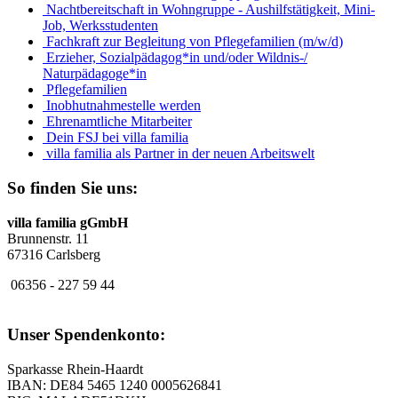
Nachtbereitschaft in Wohngruppe - Aushilfstätigkeit, Mini-
Job, Werksstudenten
Fachkraft zur Begleitung von Pflegefamilien (m/w/d)
Erzieher, Sozialpädagog*in und/oder Wildnis-/
Naturpädagoge*in
Pflegefamilien
Inobhutnahmestelle werden
Ehrenamtliche Mitarbeiter
Dein FSJ bei villa familia
villa familia als Partner in der neuen Arbeitswelt
So finden Sie uns:
villa familia gGmbH
Brunnenstr. 11
67316 Carlsberg
06356 - 227 59 44
Unser Spendenkonto:
Sparkasse Rhein-Haardt
IBAN: DE84 5465 1240 0005626841